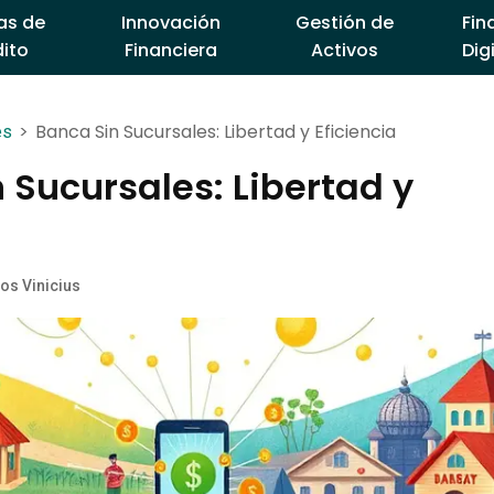
as de
Innovación
Gestión de
Fin
ito
Financiera
Activos
Dig
>
Banca Sin Sucursales: Libertad y Eficiencia
es
 Sucursales: Libertad y
a
os Vinicius