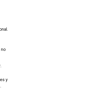
onal.
 no
.
nes y
.