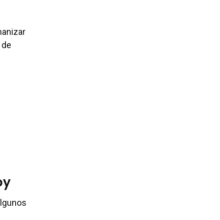
manizar
 de
oy
algunos