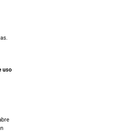
das.
e uso
abre
un