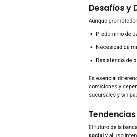
Desafíos y 
Aunque prometedora,
Predominio de pa
Necesidad de mar
Resistencia de ba
Es esencial diferenc
comisiones y depen
sucursales y sin pa
Tendencias 
El futuro de la banc
social
y al uso inte