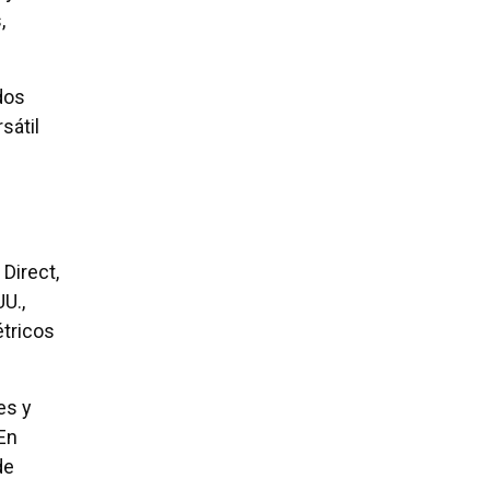
,
dos
sátil
 Direct,
U.,
étricos
es y
En
de