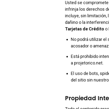
Usted se compromete a 
infrinja los derechos de
incluye, sin limitación,
dañino o la interferenc
Tarjetas de Crédito
o
No podrá utilizar el 
acosador o amenaz
Está prohibido inte
a projetorico.net.
El uso de bots, spi
del sitio sin nuest
Propiedad Inte
Todo el contenido prese