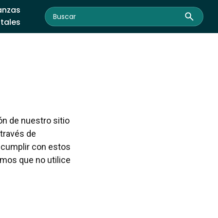
anzas
itales
ón de nuestro sitio
 través de
a cumplir con estos
imos que no utilice