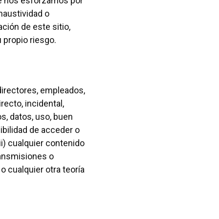
ue nos esforzamos por
haustividad o
ción de este sitio,
u propio riesgo.
 directores, empleados,
ecto, incidental,
os, datos, uso, buen
ibilidad de acceder o
iii) cualquier contenido
transmisiones o
o cualquier otra teoría