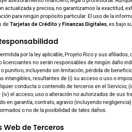
uye asesoramiento financiero, legal o profesional. Aunq
n actualizada y precisa, no garantizamos la exactitud, ex
ción para ningún propósito particular. El uso de la informa
es de
Tarjetas de Crédito
y
Finanzas Digitales
, es bajo s
 Responsabilidad
mitida por la ley aplicable, Projeto Rico y sus afiliados,
 licenciantes no serán responsables de ningún daño indir
 punitivo, incluyendo sin limitación, pérdida de benefici
s intangibles, resultantes de (i) su acceso o uso o impos
ualquier conducta o contenido de terceros en el Servicio; (
y (iv) el acceso, uso o alteración no autorizados de sus 
o en garantía, contrato, agravio (incluyendo negligencia) 
ormados o no de la posibilidad de tales daños.
os Web de Terceros