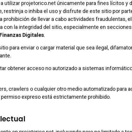
utilizar projetorico.net únicamente para fines lícitos y
, restrinja o inhiba el uso y disfrute de este sitio por par
 la prohibición de llevar a cabo actividades fraudulentas, 
ia con la integridad del sitio, especialmente en seccione
Finanzas Digitales
.
sitio para enviar o cargar material que sea ilegal, difamat
ante.
ntar obtener acceso no autorizado a sistemas informáti
ders, crawlers o cualquier otro medio automatizado para a
ro permiso expreso está estrictamente prohibido.
lectual
nte en projetorico.net, incluyendo pero no limitado a tex