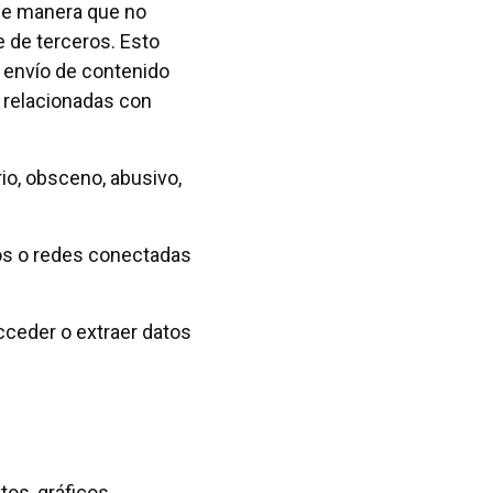
 de manera que no
te de terceros. Esto
el envío de contenido
s relacionadas con
orio, obsceno, abusivo,
cos o redes conectadas
cceder o extraer datos
tos, gráficos,