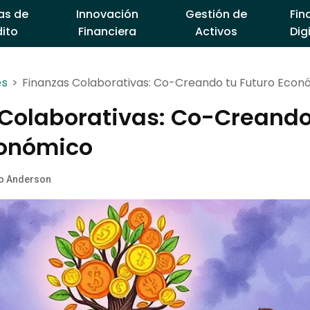
as de
Innovación
Gestión de
Fin
ito
Financiera
Activos
Dig
>
Finanzas Colaborativas: Co-Creando tu Futuro Econ
es
 Colaborativas: Co-Creando
conómico
o Anderson