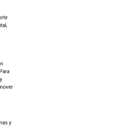
rtir
tal,
an
 Para
y
omover
mas y