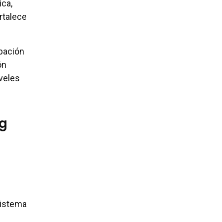
ica,
rtalece
ipación
ón
iveles
ng
sistema