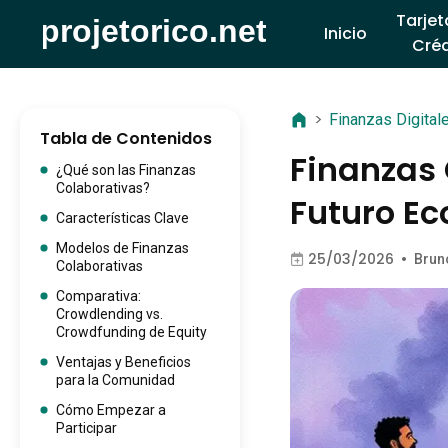
Tarjet
Inicio
Créd
>
Finanzas Digital
Tabla de Contenidos
Finanzas
¿Qué son las Finanzas
Colaborativas?
Futuro E
Características Clave
Modelos de Finanzas
25/03/2026
•
Brun
Colaborativas
Comparativa:
Crowdlending vs.
Crowdfunding de Equity
Ventajas y Beneficios
para la Comunidad
Cómo Empezar a
Participar