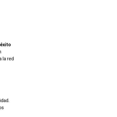
éxito
n
 la red
idad.
los