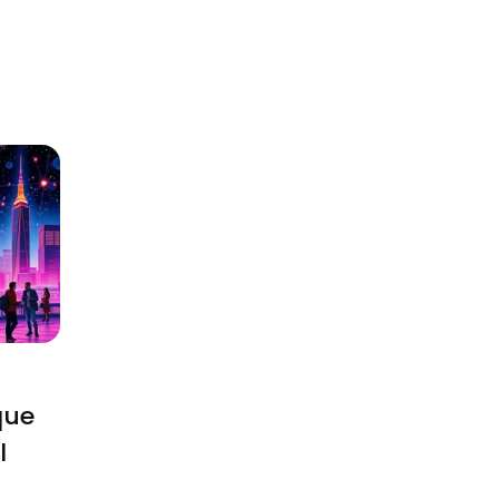
que
l