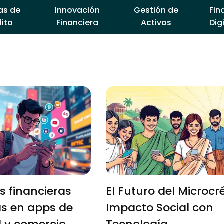
as de
Innovación
Gestión de
Fin
ito
Financiera
Activos
Dig
s financieras
El Futuro del Microcré
as en apps de
Impacto Social con