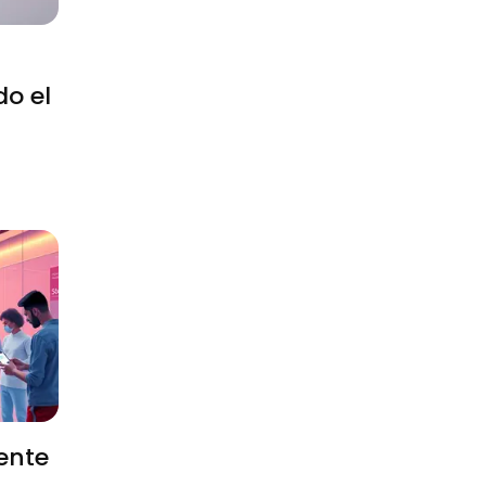
do el
iente