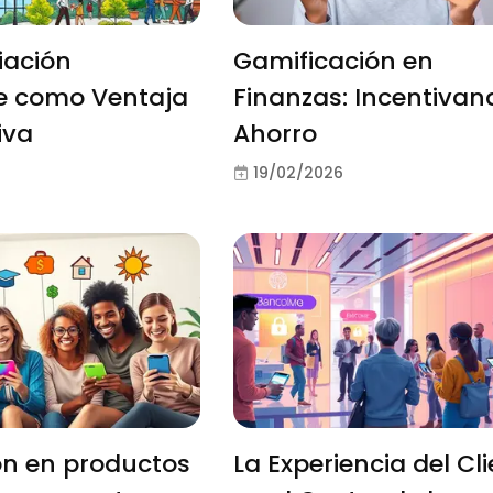
iación
Gamificación en
le como Ventaja
Finanzas: Incentivan
iva
Ahorro
19/02/2026
ón en productos
La Experiencia del Cl