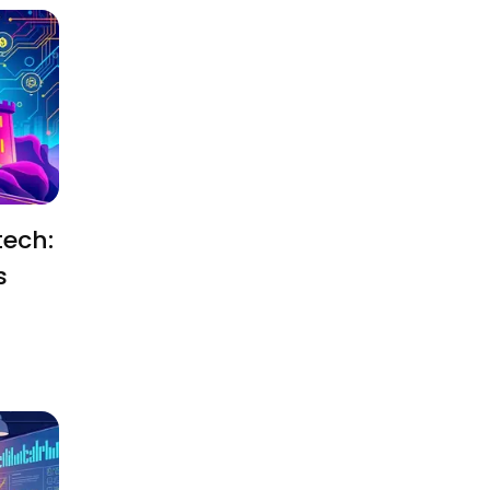
tech:
s