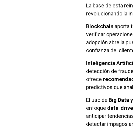
La base de esta rei
revolucionando la in
Blockchain
aporta
verificar operacione
adopción abre la pu
confianza del client
Inteligencia Artifici
detección de fraude
ofrece
recomendaci
predictivos que anali
El uso de
Big Data y
enfoque
data-driv
anticipar tendencia
detectar impagos a