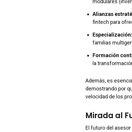
modulares (invers
Alianzas estrat
fintech para ofr
Especialización
familias multige
Formación cont
la transformación
Además, es esencia
demostrando por qué
velocidad de los p
Mirada al F
El futuro del asesor