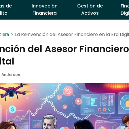
as de
Innovación
Gestión de
Fin
ito
Financiera
Activos
Dig
>
La Reinvención del Asesor Financiero en la Era Digi
ciera
nción del Asesor Financiero
ital
o Anderson