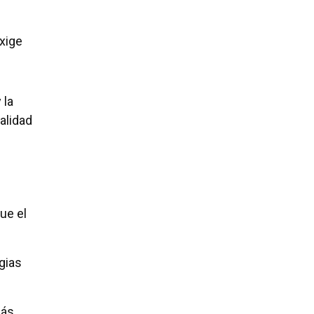
xige
 la
alidad
ue el
egias
más