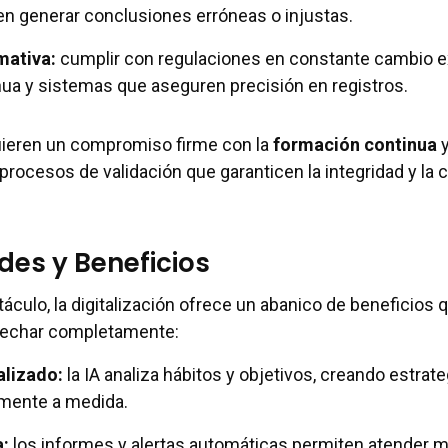
n generar conclusiones erróneas o injustas.
mativa
:
cumplir con regulaciones en constante cambio e
ua y sistemas que aseguren precisión en registros.
uieren un compromiso firme con la
formación continua
y
rocesos de validación que garanticen la integridad y la c
es y Beneficios
áculo, la digitalización ofrece un abanico de beneficios q
vechar completamente:
alizado
:
la IA analiza hábitos y objetivos, creando estrat
lmente a medida.
a
:
los informes y alertas automáticas permiten atender 