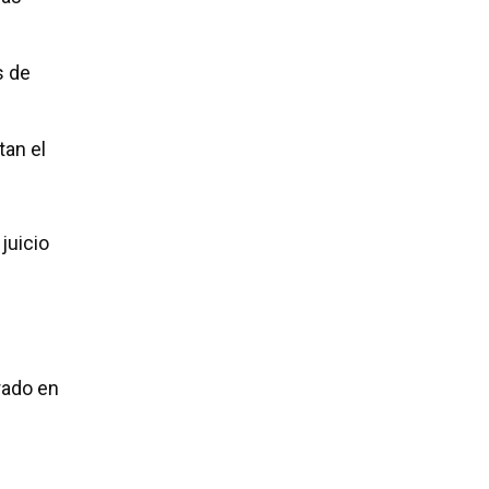
s de
tan el
 juicio
rado en