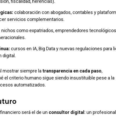
ión, fiscalidad, herencias).
égicas
:
colaboración con abogados, contables y platafor
ecer servicios complementarios.
:
nichos como expatriados, emprendedores tecnológicos
neracionales.
inua
:
cursos en IA, Big Data y nuevas regulaciones para li
 digital.
l mostrar siempre la
transparencia en cada paso
,
 el criterio humano sigue siendo insustituible pese a la
rocesos automatizados.
uturo
 financiero será el de un
consultor digital
: un profesiona