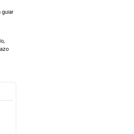
 guiar
y
o,
lazo