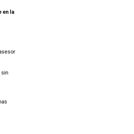
 en la
 asesor
 sin
mas