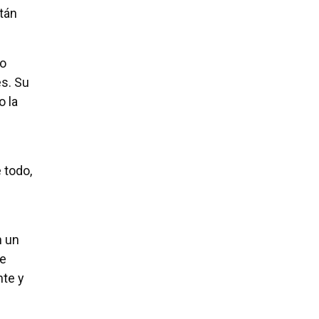
tán
do
es. Su
o la
 todo,
n un
te
nte y