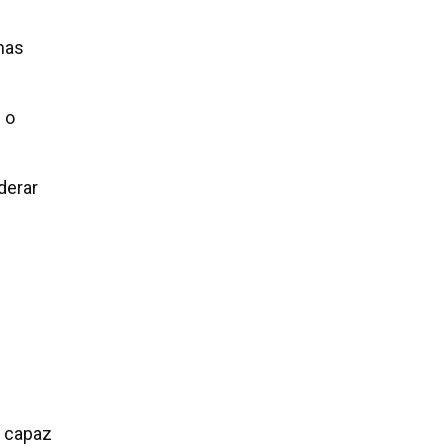
mas
 o
derar
l capaz