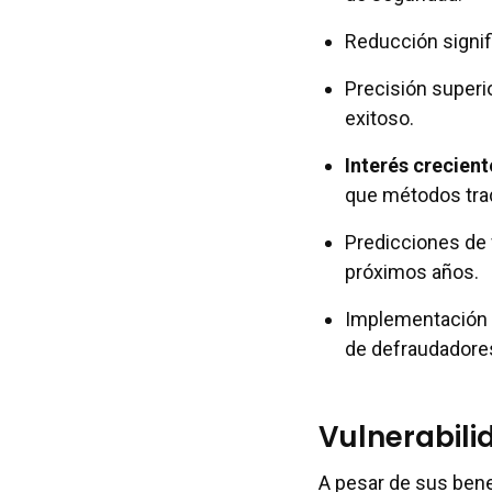
Reducción signif
Precisión superi
exitoso.
Interés crecient
que métodos trad
Predicciones de 
próximos años.
Implementación 
de defraudadore
Vulnerabil
A pesar de sus benef