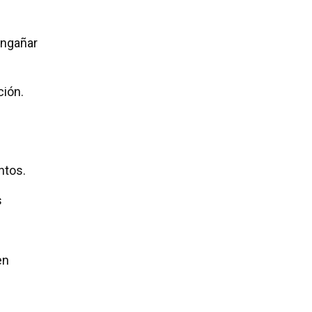
ngañar
ción.
ntos.
s
en