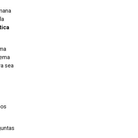
umana
la
tica
rma
stema
ya sea
ios
guntas