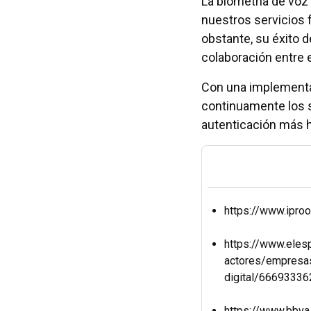
La biometría de voz
nuestros servicios 
obstante, su éxito 
colaboración entre 
Con una implementa
continuamente los s
autenticación más h
https://www.ipro
https://www.eles
actores/empresa
digital/66693336
https://www.bbva