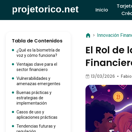
Tarjet
Inicio
Créd
>
Innovación Finan
Tabla de Contenidos
El Rol de 
¿Qué es la biometría de
voz y cómo funciona?
Financier
Ventajas clave para el
sector financiero
13/03/2026
•
Fabio
Vulnerabilidades y
amenazas emergentes
Buenas prácticas y
estrategias de
implementación
Casos de uso y
aplicaciones prácticas
Tendencias futuras y
regulación