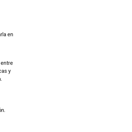
rla en
 entre
cas y
.
ón.