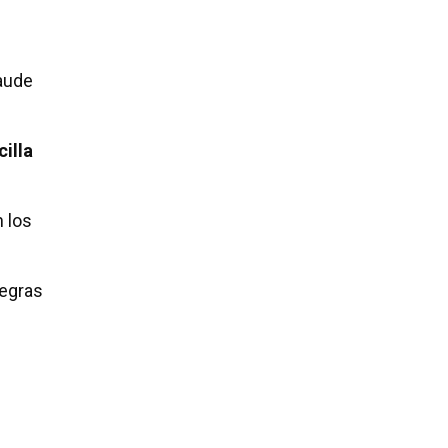
.
raude
cilla
 los
negras