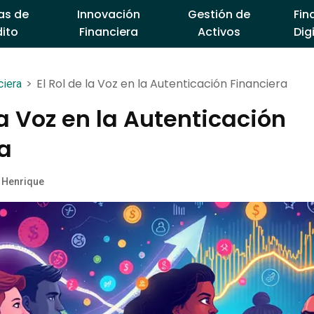
as de
Innovación
Gestión de
Fin
ito
Financiera
Activos
Dig
>
El Rol de la Voz en la Autenticación Financiera
ciera
la Voz en la Autenticación
a
 Henrique