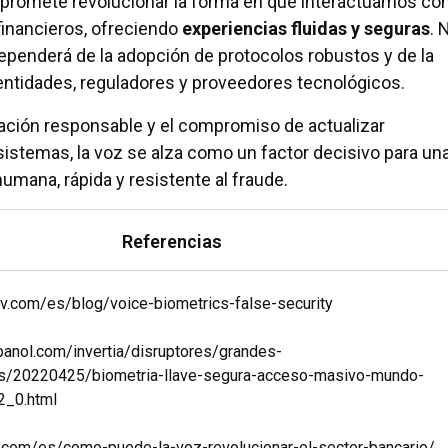
 promete revolucionar la forma en que interactuamos co
financieros, ofreciendo
experiencias fluidas y seguras
. 
dependerá de la adopción de protocolos robustos y de la
entidades, reguladores y proveedores tecnológicos.
ción responsable y el compromiso de actualizar
istemas, la voz se alza como un factor decisivo para un
umana, rápida y resistente al fraude.
Referencias
ov.com/es/blog/voice-biometrics-false-security
panol.com/invertia/disruptores/grandes-
s/20220425/biometria-llave-segura-acceso-masivo-mundo-
2_0.html
.com/es/como-puede-la-voz-revolucionar-el-sector-bancario/