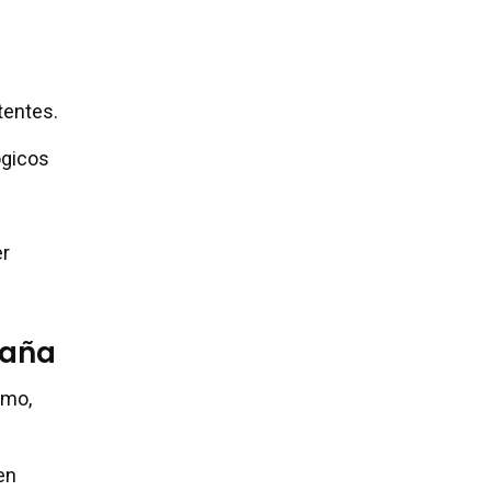
tentes.
ógicos
er
paña
umo,
en