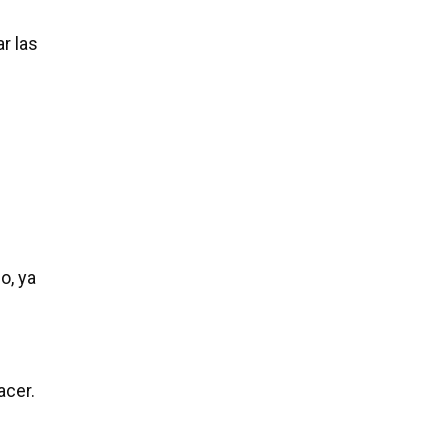
r las
o, ya
acer.