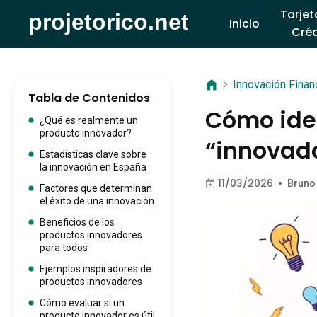
Tarjet
Inicio
Créd
>
Innovación Finan
Tabla de Contenidos
Cómo iden
¿Qué es realmente un
producto innovador?
“innovado
Estadísticas clave sobre
la innovación en España
11/03/2026
•
Bruno
Factores que determinan
el éxito de una innovación
Beneficios de los
productos innovadores
para todos
Ejemplos inspiradores de
productos innovadores
Cómo evaluar si un
producto innovador es útil