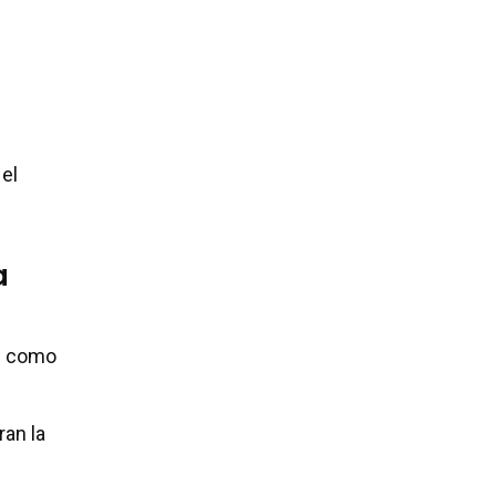
el
a
es como
ran la