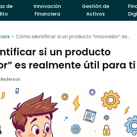
as de
Innovación
Gestión de
Fin
ito
Financiera
Activos
Dig
>
Cómo identificar si un producto “innovador” es
ciera
realmente útil para ti
tificar si un producto
r” es realmente útil para ti
 Anderson