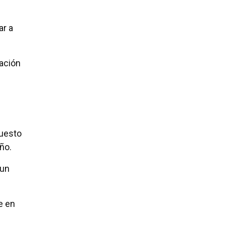
ar a
pación
puesto
ño.
 un
e en