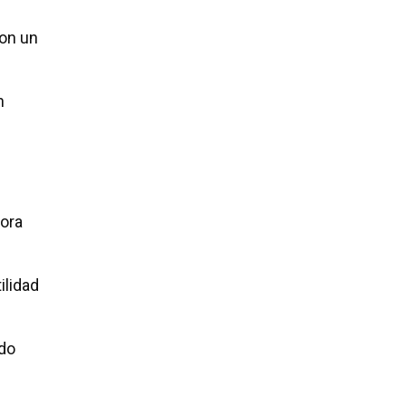
con un
n
ora
ilidad
ndo